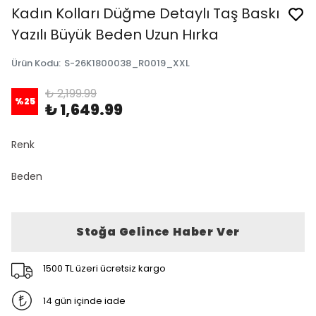
Kadın Kolları Düğme Detaylı Taş Baskı
Yazılı Büyük Beden Uzun Hırka
Ürün Kodu
:
S-26K1800038_R0019_XXL
₺ 2,199.99
%
25
₺ 1,649.99
Renk
Beden
Stoğa Gelince Haber Ver
1500 TL üzeri ücretsiz kargo
14 gün içinde iade