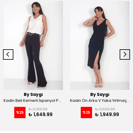
By Saygı
By Saygı
Kadın Beli Kemerli İspanyol Paça Likralı Krep Pantolon - Kahve
Kadın Ön Arka V Yaka Yırtmaçlı Likralı Scuba Midi Elbise - Siyah
₺ 2,199.99
₺ 2,599.99
%
25
%
25
₺ 1,649.99
₺ 1,949.99