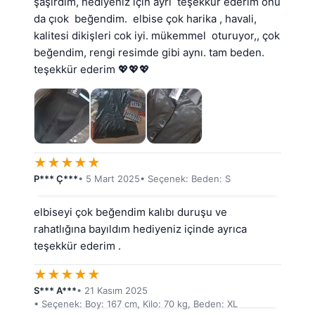
şaşırdım, hediyeniz için ayrı  teşekkür ederim onu 
da çıok  beğendim.  elbise çok harika , havali, 
kalitesi dikişleri cok iyi. mükemmel  oturuyor,, çok 
beğendim, rengi resimde gibi aynı. tam beden. 
teşekkür ederim 💖💖💖
★
★
★
★
★
P*** Ç***
• 5 Mart 2025
• Seçenek: Beden: S
elbiseyi çok beğendim kalıbı duruşu ve 
rahatlığına bayıldım hediyeniz içinde ayrıca 
teşekkür ederim .
★
★
★
★
★
S*** A***
• 21 Kasım 2025
• Seçenek: Boy: 167 cm, Kilo: 70 kg, Beden: XL