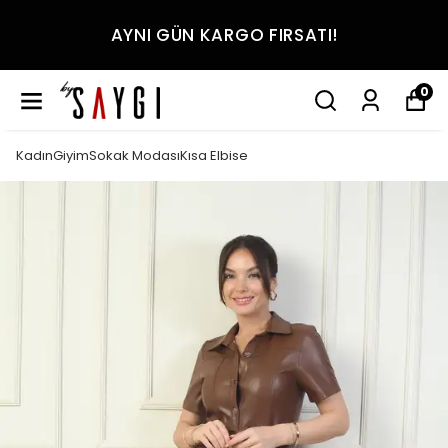
AYNI GÜN KARGO FIRSATI!
0
KadınGiyimSokak ModasıKısa Elbise