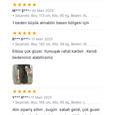
★
★
★
★
★
M*** Ş***
• 20 Mart 2025
• Seçenek: Boy: 173 cm, Kilo: 65 kg, Beden: XL
1 beden büyük alınabilir basen bölgesi için
★
★
★
★
★
B*** G***
• 17 Mart 2025
• Seçenek: Boy: 162 cm, Kilo: 59 kg, Beden: M
Elbise çok güzel. Yumuşak rahat kaliteli . Kendi 
bedeninizi alabilirsiniz
★
★
★
★
★
Y*** A***
• 11 Mart 2025
• Seçenek: Boy: 165 cm, Kilo: 65 kg, Beden: L
dün sipariş ettim , bugün  sabah geldi, çok guzel 