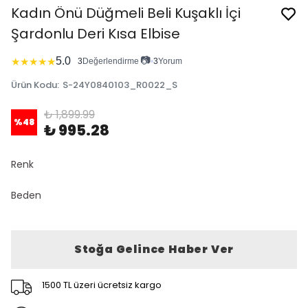
Kadın Önü Düğmeli Beli Kuşaklı İçi
Şardonlu Deri Kısa Elbise
📷
5.0
★
★
★
★
★
3
Değerlendirme
•
3
Yorum
Ürün Kodu
:
S-24Y0840103_R0022_S
₺ 1,899.99
%
48
₺ 995.28
Renk
Beden
Stoğa Gelince Haber Ver
1500 TL üzeri ücretsiz kargo