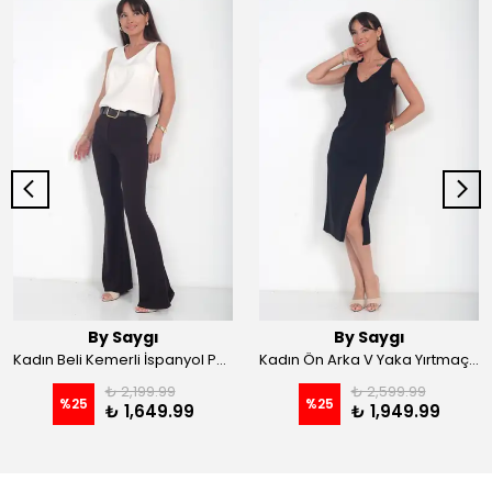
By Saygı
By Saygı
Kadın Beli Kemerli İspanyol Paça Likralı Krep Pantolon - Kahve
Kadın Ön Arka V Yaka Yırtmaçlı Likralı Scuba Midi Elbise - Siyah
₺ 2,199.99
₺ 2,599.99
%
25
%
25
₺ 1,649.99
₺ 1,949.99