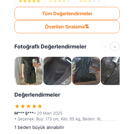
★
★
★
★
★
★
★
★
★
★
★
★
★
★
★
Tüm Değerlendirmeler
⇅
Önerilen Sıralama
Fotoğraflı Değerlendirmeler
‹
›
Değerlendirmeler
★
★
★
★
★
M*** Ş***
• 20 Mart 2025
• Seçenek: Boy: 173 cm, Kilo: 65 kg, Beden: XL
1 beden büyük alınabilir