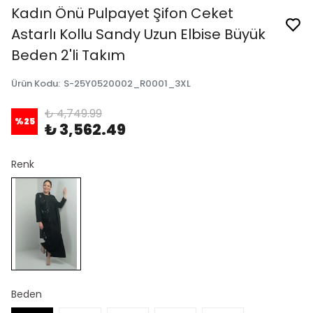
Kadın Önü Pulpayet Şifon Ceket
Astarlı Kollu Sandy Uzun Elbise Büyük
Beden 2'li Takım
Ürün Kodu
:
S-25Y0520002_R0001_3XL
₺ 4,749.99
%
25
₺ 3,562.49
Renk
Beden