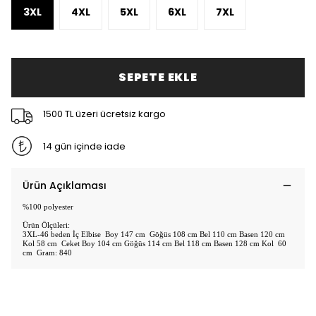
3XL
4XL
5XL
6XL
7XL
SEPETE EKLE
1500 TL üzeri ücretsiz kargo
14 gün içinde iade
Ürün Açıklaması
%100 polyester
Ürün Ölçüleri:
3XL-46 beden İç Elbise Boy 147 cm Göğüs 108 cm Bel 110 cm Basen 120 cm
Kol 58 cm Ceket Boy 104 cm Göğüs 114 cm Bel 118 cm Basen 128 cm Kol 60
cm Gram: 840