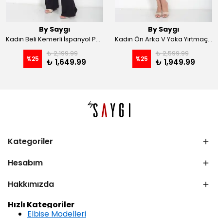
By Saygı
By Saygı
Kadın Beli Kemerli İspanyol Paça Likralı Krep Pantolon - Kahve
Kadın Ön Arka V Yaka Yırtmaçlı Likralı Scuba Midi Elbise - Siyah
₺ 2,199.99
₺ 2,599.99
%
25
%
25
₺ 1,649.99
₺ 1,949.99
Kategoriler
Hesabım
Hakkımızda
Hızlı Kategoriler
Elbise Modelleri