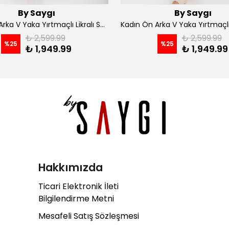
By Saygı
By Saygı
Kadın Ön Arka V Yaka Yırtmaçlı Likralı Scuba Midi Elbise - Siyah
₺ 2,599.99
₺ 2,599.99
%
25
%
25
₺ 1,949.99
₺ 1,949.99
Hakkımızda
Ticari Elektronik İleti
Bilgilendirme Metni
Mesafeli Satış Sözleşmesi