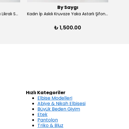
By Saygı
Kadın Ön Arka V Yaka Yırtmaçlı Likralı Scuba Midi Elbise - Lacivert
Kadın İp Askılı Kruvaze Yaka Astarlı Şifon Kloş Midi Elbise - Kırmızı
₺ 1,500.00
Hızlı Kategoriler
Elbise Modelleri
Abiye & Nikah Elbisesi
Büyük Beden Giyim
Etek
Pantolon
Triko & Bluz