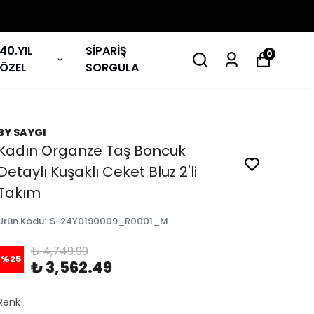
40.YIL
SİPARİŞ
0
ÖZEL
SORGULA
BY SAYGI
Kadın Organze Taş Boncuk
Detaylı Kuşaklı Ceket Bluz 2'li
Takım
Ürün Kodu
:
S-24Y0190009_R0001_M
₺ 4,749.99
%
25
₺ 3,562.49
Renk