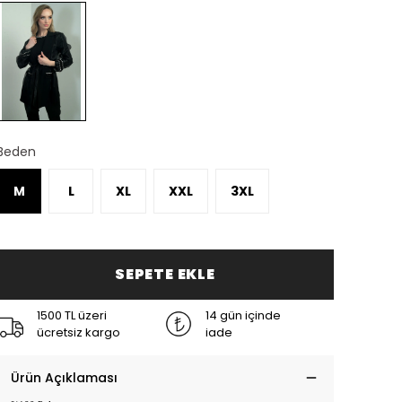
Beden
M
L
XL
XXL
3XL
SEPETE EKLE
1500 TL üzeri
14 gün içinde
ücretsiz kargo
iade
Ürün Açıklaması