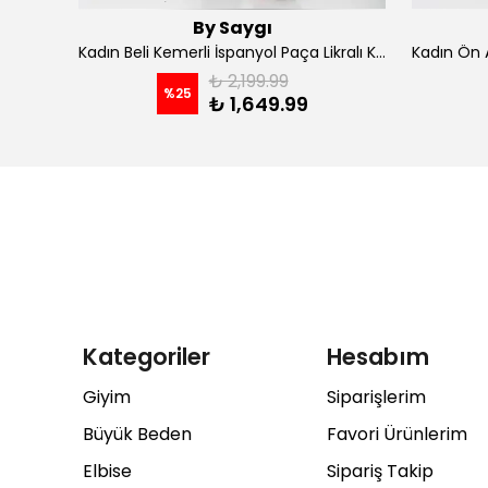
By Saygı
Kadın İp Askılı Kruvaze Yaka Astarlı Şifon Kloş Midi Elbise - koyu indigo
Kadın Beli Kemerli İspanyol Paça Likralı Krep Pantolon - Kahve
₺ 2,199.99
%
25
₺ 1,649.99
Kategoriler
Hesabım
Giyim
Siparişlerim
Büyük Beden
Favori Ürünlerim
Elbise
Sipariş Takip