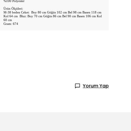
%100 Polyester
Ürün Ölçüleri:
M-38 beden Ceket: Boy 80 cm Göğüs 102 cm Bel 98 cm Basen 118 cm
Kol 64 cm Bluz: Boy 70 cm Göğüs 86 cm Bel 90 cm Basen 106 cm Kol
60 cm
Gram: 674
Yorum Yap