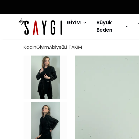
GİYİM
Büyük
Beden
KadınGiyimAbiye2Lİ TAKIM