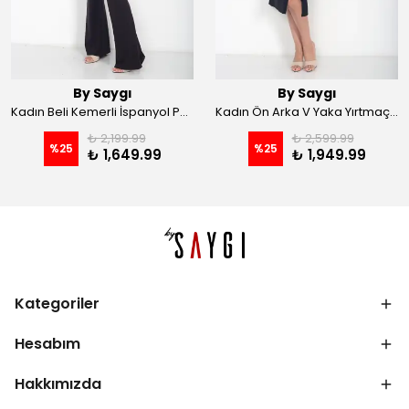
By Saygı
By Saygı
Kadın Beli Kemerli İspanyol Paça Likralı Krep Pantolon - Kahve
Kadın Ön Arka V Yaka Yırtmaçlı Likralı Scuba Midi Elbise - Siyah
₺ 2,199.99
₺ 2,599.99
%
25
%
25
₺ 1,649.99
₺ 1,949.99
Kategoriler
Hesabım
Hakkımızda