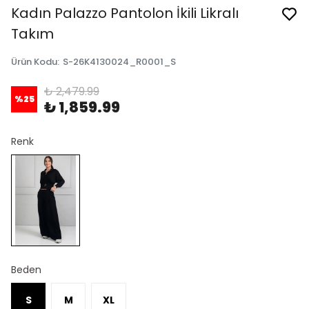
Kadın Palazzo Pantolon İkili Likralı
Takım
Ürün Kodu
:
S-26K4130024_R0001_S
₺ 2,479.99
%
25
₺ 1,859.99
Renk
Beden
S
M
XL