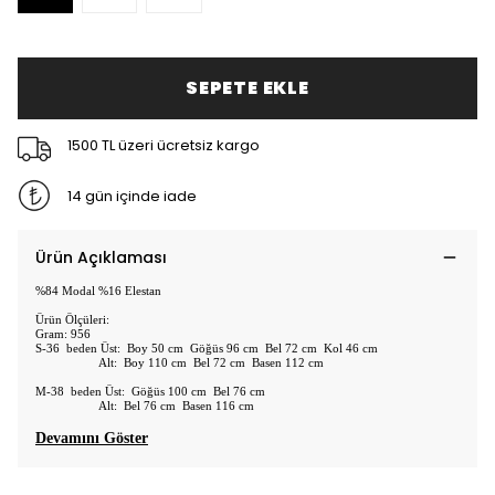
SEPETE EKLE
1500 TL üzeri ücretsiz kargo
14 gün içinde iade
Ürün Açıklaması
%84 Modal %16 Elestan
Ürün Ölçüleri:
Gram: 956
S-36 beden Üst: Boy 50 cm Göğüs 96 cm Bel 72 cm Kol 46 cm
Alt: Boy 110 cm Bel 72 cm Basen 112 cm
M-38 beden Üst: Göğüs 100 cm Bel 76 cm
Alt: Bel 76 cm Basen 116 cm
Devamını Göster