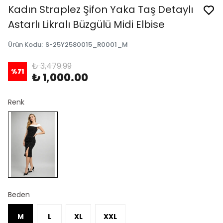
Kadın Straplez Şifon Yaka Taş Detaylı
Astarlı Likralı Büzgülü Midi Elbise
Ürün Kodu
:
S-25Y2580015_R0001_M
₺ 3,479.99
%
71
₺ 1,000.00
Renk
Beden
M
L
XL
XXL