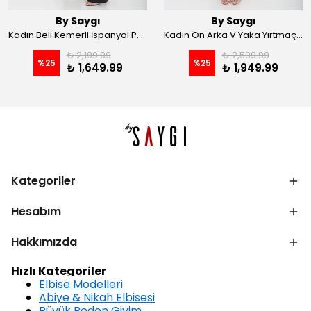
By Saygı
By Saygı
Kadın Beli Kemerli İspanyol Paça Likralı Krep Pantolon - Kahve
Kadın Ön Arka V Yaka Yırtmaçlı Likralı Scuba Midi Elbise - Siyah
₺ 2,199.99
₺ 2,599.99
%
25
%
25
₺ 1,649.99
₺ 1,949.99
Kategoriler
Hesabım
Hakkımızda
Hızlı Kategoriler
Elbise Modelleri
Abiye & Nikah Elbisesi
Büyük Beden Giyim