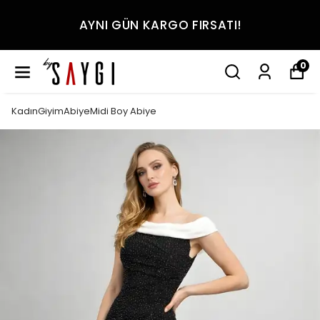
AYNI GÜN KARGO FIRSATI!
0
KadınGiyimAbiyeMidi Boy Abiye