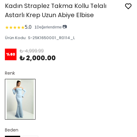
Kadın Straplez Takma Kollu Telalı
Astarlı Krep Uzun Abiye Elbise
📷
5.0
★
★
★
★
★
1
Değerlendirme
Ürün Kodu
:
S-25K1650001_R0114_L
₺ 4,999.99
%
60
₺ 2,000.00
Renk
Beden