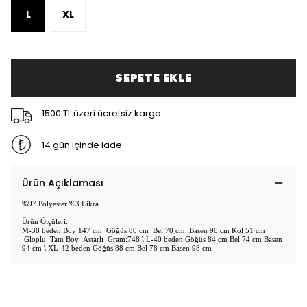
L
XL
SEPETE EKLE
1500 TL üzeri ücretsiz kargo
14 gün içinde iade
Ürün Açıklaması
%97 Polyester %3 Likra
Ürün Ölçüleri:
M-38 beden Boy 147 cm Göğüs 80 cm Bel 70 cm Basen 90 cm Kol 51 cm
Gloplu Tam Boy Astarlı Gram:748 \ L-40 beden Göğüs 84 cm Bel 74 cm Basen
94 cm \ XL-42 beden Göğüs 88 cm Bel 78 cm Basen 98 cm