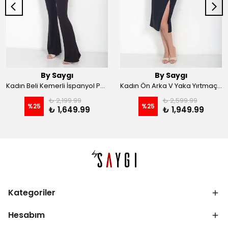
By Saygı
By Saygı
Kadın Beli Kemerli İspanyol Paça Likralı Krep Pantolon - Kahve
Kadın Ön Arka V Yaka Yırtmaçlı Likralı Scuba Midi Elbise - Siyah
₺ 2,199.99
₺ 2,599.99
%
25
%
25
₺ 1,649.99
₺ 1,949.99
Kategoriler
Hesabım