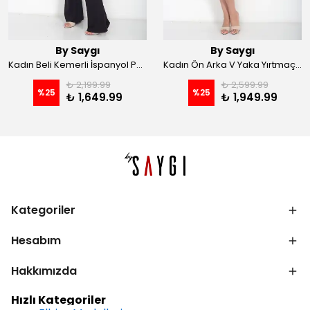
By Saygı
By Saygı
Kadın Beli Kemerli İspanyol Paça Likralı Krep Pantolon - Kahve
Kadın Ön Arka V Yaka Yırtmaçlı Likralı Scuba Midi Elbise - Siyah
₺ 2,199.99
₺ 2,599.99
%
25
%
25
₺ 1,649.99
₺ 1,949.99
Kategoriler
Hesabım
Hakkımızda
Hızlı Kategoriler