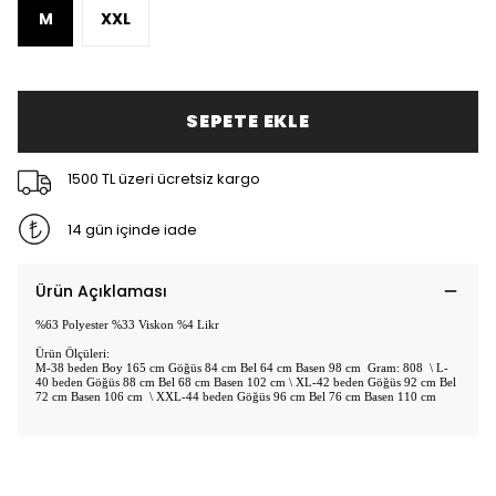
M
XXL
SEPETE EKLE
1500 TL üzeri ücretsiz kargo
14 gün içinde iade
Ürün Açıklaması
%63 Polyester %33 Viskon %4 Likr
Ürün Ölçüleri:
M-38 beden Boy 165 cm Göğüs 84 cm Bel 64 cm Basen 98 cm Gram: 808 \ L-
40 beden Göğüs 88 cm Bel 68 cm Basen 102 cm \ XL-42 beden Göğüs 92 cm Bel
72 cm Basen 106 cm \ XXL-44 beden Göğüs 96 cm Bel 76 cm Basen 110 cm