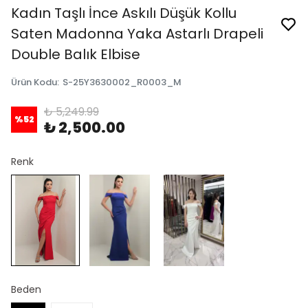
Kadın Taşlı İnce Askılı Düşük Kollu
Saten Madonna Yaka Astarlı Drapeli
Double Balık Elbise
Ürün Kodu
:
S-25Y3630002_R0003_M
₺ 5,249.99
%
52
₺ 2,500.00
Renk
Beden