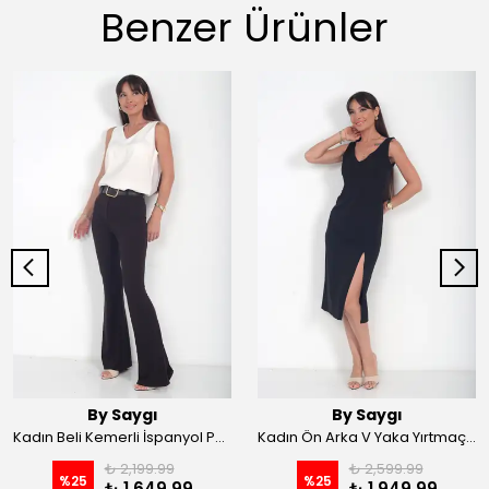
Benzer Ürünler
By Saygı
By Saygı
Kadın Beli Kemerli İspanyol Paça Likralı Krep Pantolon - Kahve
Kadın Ön Arka V Yaka Yırtmaçlı Likralı Scuba Midi Elbise - Siyah
₺ 2,199.99
₺ 2,599.99
%
25
%
25
₺ 1,649.99
₺ 1,949.99