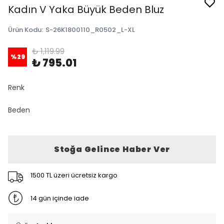
Kadın V Yaka Büyük Beden Bluz
Ürün Kodu
:
S-26K1800110_R0502_L-XL
₺ 1,119.99
%
29
₺ 795.01
Renk
Beden
Stoğa Gelince Haber Ver
1500 TL üzeri ücretsiz kargo
14 gün içinde iade