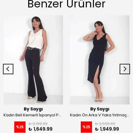
Benzer Ürünler
By Saygı
By Saygı
Kadın Beli Kemerli İspanyol Paça Likralı Krep Pantolon - Kahve
Kadın Ön Arka V Yaka Yırtmaçlı Likralı Scuba Midi Elbise - Siyah
₺ 2,199.99
₺ 2,599.99
%
25
%
25
₺ 1,649.99
₺ 1,949.99