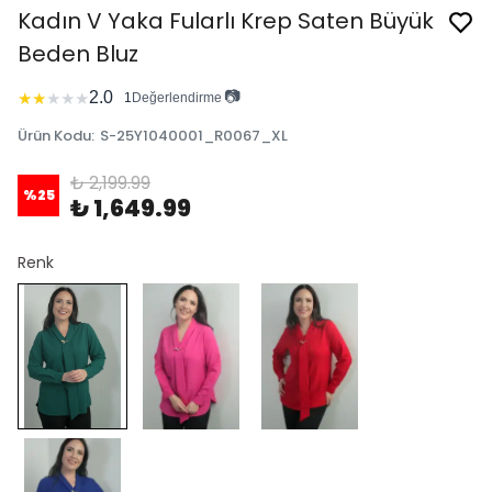
Kadın V Yaka Fularlı Krep Saten Büyük
Beden Bluz
📷
2.0
★
★
★
★
★
1
Değerlendirme
Ürün Kodu
:
S-25Y1040001_R0067_XL
₺ 2,199.99
%
25
₺ 1,649.99
Renk