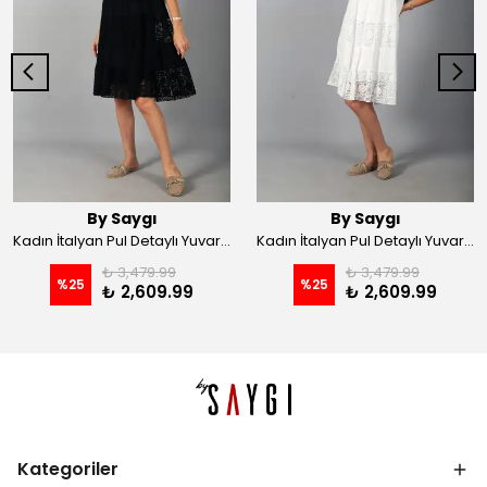
By Saygı
By Saygı
Kadın İtalyan Pul Detaylı Yuvarlak Yakalı Astarlı Dantelli Midi Elbise - Siyah
Kadın İtalyan Pul Detaylı Yuvarlak Yakalı Astarlı Dantelli Midi Elbise - Beyaz
₺ 3,479.99
₺ 3,479.99
%
25
%
25
₺ 2,609.99
₺ 2,609.99
Kategoriler