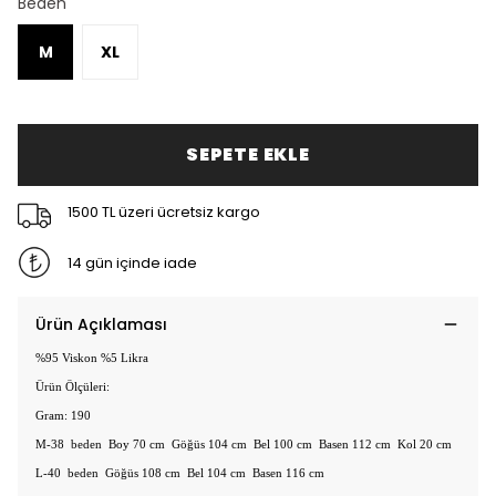
Beden
M
XL
SEPETE EKLE
1500 TL üzeri ücretsiz kargo
14 gün içinde iade
Ürün Açıklaması
%95 Viskon %5 Likra
Ürün Ölçüleri:
Gram: 190
M-38 beden Boy 70 cm Göğüs 104 cm Bel 100 cm Basen 112 cm Kol 20 cm
L-40 beden Göğüs 108 cm Bel 104 cm Basen 116 cm