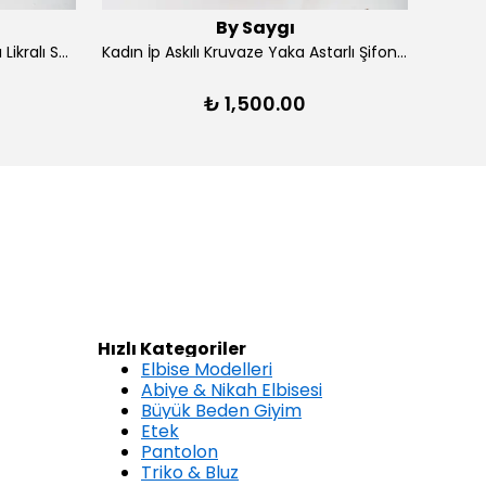
By Saygı
Kadın Ön Arka V Yaka Yırtmaçlı Likralı Scuba Midi Elbise - Lacivert
Kadın İp Askılı Kruvaze Yaka Astarlı Şifon Kloş Midi Elbise - Kırmızı
₺ 1,500.00
Hızlı Kategoriler
Elbise Modelleri
Abiye & Nikah Elbisesi
Büyük Beden Giyim
Etek
Pantolon
Triko & Bluz