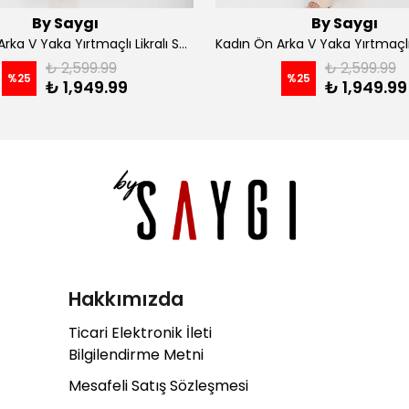
By Saygı
By Saygı
Kadın Ön Arka V Yaka Yırtmaçlı Likralı Scuba Midi Elbise - Siyah
₺ 2,599.99
₺ 2,599.99
%
25
%
25
₺ 1,949.99
₺ 1,949.99
Hakkımızda
Ticari Elektronik İleti
Bilgilendirme Metni
Mesafeli Satış Sözleşmesi