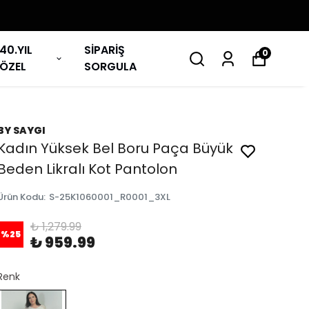
40.YIL
SİPARİŞ
0
ÖZEL
SORGULA
BY SAYGI
Kadın Yüksek Bel Boru Paça Büyük
Beden Likralı Kot Pantolon
Ürün Kodu
:
S-25K1060001_R0001_3XL
₺ 1,279.99
%
25
₺ 959.99
Renk