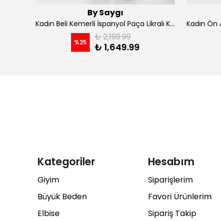
By Saygı
Kadın İp Askılı Kruvaze Yaka Astarlı Şifon Kloş Midi Elbise - koyu indigo
Kadın Beli Kemerli İspanyol Paça Likralı Krep Pantolon - Kahve
₺ 2,199.99
%
25
₺ 1,649.99
Kategoriler
Hesabım
Giyim
Siparişlerim
Büyük Beden
Favori Ürünlerim
Elbise
Sipariş Takip