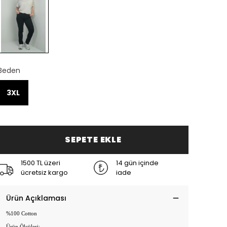
Beden
3XL
SEPETE EKLE
1500 TL üzeri
14 gün içinde
ücretsiz kargo
iade
Ürün Açıklaması
%100 Cotton
Ürün Ölçüleri: