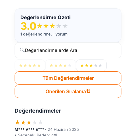
Değerlendirme Özeti
3.0
★
★
★
★
★
1 değerlendirme, 1 yorum.
🔍
★
★
★
★
★
★
★
★
★
★
★
★
★
★
★
Tüm Değerlendirmeler
⇅
Önerilen Sıralama
Değerlendirmeler
★
★
★
★
★
M*** V*** E***
• 24 Haziran 2025
• Seçenek: Beden: 4XL