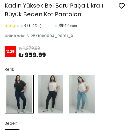
Kadın Yüksek Bel Boru Paça Likralı
Büyük Beden Kot Pantolon
📷
3.0
★
★
★
★
★
1
Değerlendirme
•
1
Yorum
Ürün Kodu
:
S-25K1060004_R0011_XL
₺ 1,279.99
%
25
₺ 959.99
Renk
Beden