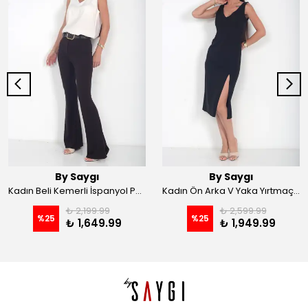
By Saygı
By Saygı
Kadın Beli Kemerli İspanyol Paça Likralı Krep Pantolon - Kahve
Kadın Ön Arka V Yaka Yırtmaçlı Likralı Scuba Midi Elbise - Siyah
₺ 2,199.99
₺ 2,599.99
%
25
%
25
₺ 1,649.99
₺ 1,949.99