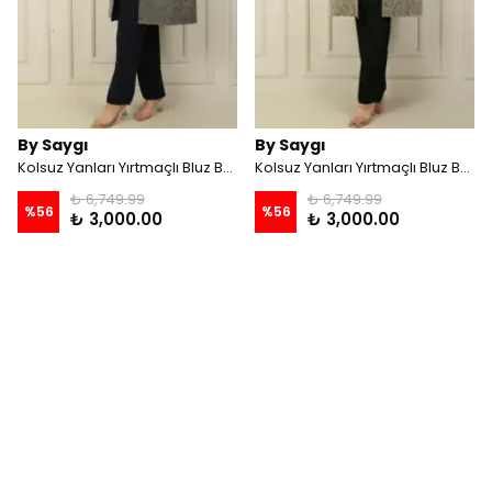
By Saygı
By Saygı
Kolsuz Yanları Yırtmaçlı Bluz Boncuk Detaylı Astarlı Uzun Jakarlı Ceket Pantolon Büyük Beden 3'lü Takım - Lacivert
Kolsuz Yanları Yırtmaçlı Bluz Boncuk Detaylı Astarlı Uzun Jakarlı Ceket Pantolon Büyük Beden 3'lü Takım - Siyah
₺ 6,749.99
₺ 6,749.99
%
56
%
56
₺ 3,000.00
₺ 3,000.00