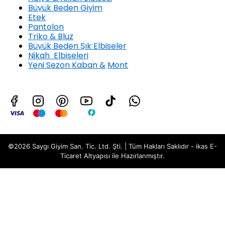
Büyük Beden Giyim
Etek
Pantolon
Triko & Bluz
Büyük Beden Şık Elbiseler
Nikah Elbiseleri
Yeni Sezon Kaban &
Mont
©2026 Saygı Giyim San. Tic. Ltd. Şti. | Tüm Hakları Saklıdır - ikas E-
Ticaret
Altyapısı ile Hazırlanmıştır.
KadınGiyimBüyük Beden3LÜTAKIM
Değerlendirme Özeti