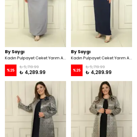
By Saygı
By Saygı
Kadın Pulpayet Ceket Yarım Ay Kollu Bluz Astarlı Krep Uzun Etek Büyük Beden 3'lü Takım - Gri
Kadın Pulpayet Ceket Yarım Ay Kollu Bluz Astarlı Krep Uzun Etek Büyük Beden 3'lü Takım - Lacivert
₺ 5,719.99
₺ 5,719.99
%
25
%
25
₺ 4,289.99
₺ 4,289.99