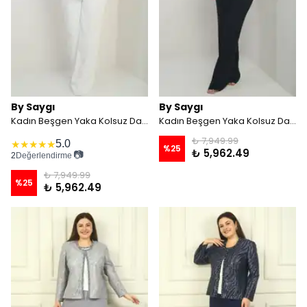
By Saygı
By Saygı
Kadın Beşgen Yaka Kolsuz Dantel Bluz Tek Düğmeli Ceket Palazzo Pantolon Astarlı Pul Detaylı Büyük Beden 3'lü Takım - Beyaz
Kadın Beşgen Yaka Kolsuz Dantel Bluz Tek Düğmeli Ceket Palazzo Pantolon Astarlı Pul Detaylı Büyük Beden 3'lü Takım - Siyah
₺ 7,949.99
5.0
★
★
★
★
★
%
25
₺ 5,962.49
📷
2
Değerlendirme
₺ 7,949.99
%
25
₺ 5,962.49