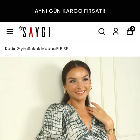
AYNI GÜN KARGO FIRSATI!
0
KadınGiyimSokak ModasıELBİSE