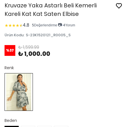
Kruvaze Yaka Astarlı Beli Kemerli
Kareli Kat Kat Saten Elbise
📷
4.8
★
★
★
★
★
5
Değerlendirme
•
4
Yorum
Ürün Kodu
:
S-23K1520121_R0005_S
₺ 1,599.99
%
37
₺ 1,000.00
Renk
Beden