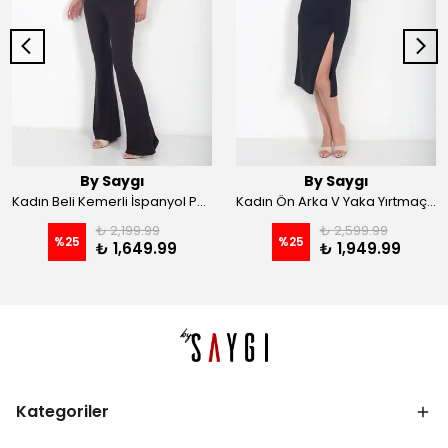
By Saygı
By Saygı
Kadın Beli Kemerli İspanyol Paça Likralı Krep Pantolon - Kahve
Kadın Ön Arka V Yaka Yırtmaçlı Likralı Scuba Midi Elbise - Siyah
₺ 2,199.99
₺ 2,599.99
%
25
%
25
₺ 1,649.99
₺ 1,949.99
Kategoriler