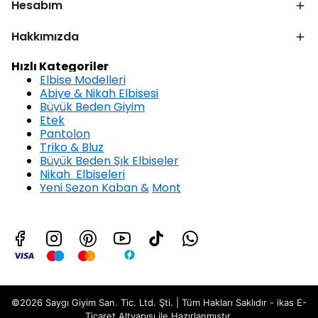
Hesabım
Hakkımızda
Hızlı Kategoriler
Elbise Modelleri
Abiye & Nikah Elbisesi
Büyük Beden Giyim
Etek
Pantolon
Triko & Bluz
Büyük Beden Şık Elbiseler
Nikah Elbiseleri
Yeni Sezon Kaban &
Mont
©2026 Saygı Giyim San. Tic. Ltd. Şti. | Tüm Hakları Saklıdır - ikas E-
Ticaret
Altyapısı ile Hazırlanmıştır.