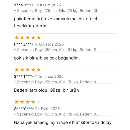
Y**N Y**.
• 12 Kasım 2025
• Seçenek: Boy: 175 cm, Kilo: 75 kg, Beden: XL
paketleme ürün ve zamanlama çok güzel 
teşekkür ederim
★
★
★
★
★
F*** Z***
• 6 Ağustos 2025
• Seçenek: Boy: 160 cm, Kilo: 61 kg, Beden: S
çok sık bir elbise çok beğendim.
★
★
★
★
★
S*** T***
• 1 Temmuz 2025
• Seçenek: Boy: 155 cm, Kilo: 70 kg, Beden: XL
Bedeni tam oldu. Güzel bir ürün
★
★
★
★
★
A*** Y***
• 24 Eylül 2025
• Seçenek: Boy: 163 cm, Kilo: 78 kg, Beden: XL
Nana yakışmadığı için iade ettim kilomdan dolayı