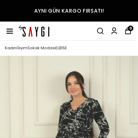
AYNI GÜN KARGO FIRSATI!
0
KadınGiyimSokak ModasıELBİSE