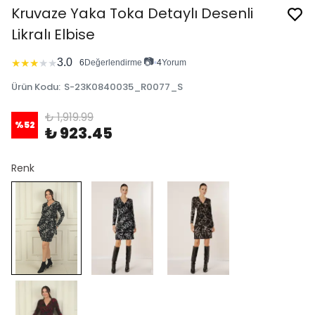
Kruvaze Yaka Toka Detaylı Desenli
Likralı Elbise
📷
3.0
★
★
★
★
★
6
Değerlendirme
•
4
Yorum
Ürün Kodu
:
S-23K0840035_R0077_S
₺ 1,919.99
%
52
₺ 923.45
Renk