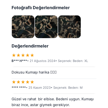
Fotoğraflı Değerlendirmeler
Değerlendirmeler
★
★
★
★
★
B*** H***
• 21 Ağustos 2024
• Seçenek: Beden: XL
Dokusu Kumaşı harika 👍🏻🌺
★
★
★
★
★
**** ****
• 25 Kasım 2023
• Seçenek: Beden: M
Güzel ve rahat  bir elbise. Bedeni uygun. Kumaşı 
biraz ince, astar giymek gerekiyor.