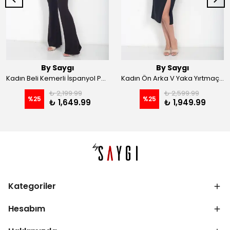
By Saygı
By Saygı
Kadın Beli Kemerli İspanyol Paça Likralı Krep Pantolon - Kahve
Kadın Ön Arka V Yaka Yırtmaçlı Likralı Scuba Midi Elbise - Siyah
₺ 2,199.99
₺ 2,599.99
%
25
%
25
₺ 1,649.99
₺ 1,949.99
Kategoriler
Hesabım