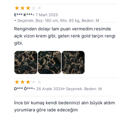
★
★
★
★
★
E*** K***
• 7 Mart 2025
• Seçenek: Boy: 160 cm, Kilo: 65 kg, Beden: M
Renginden dolayı tam puan vermedim.resimde 
açık vizon krem gibi, gelen renk gold tarçın rengi 
gibi.
★
★
★
★
★
D*** Ö***
• 26 Aralık 2024
• Seçenek: Beden: M
İnce bir kumaş kendi bedeninizi alın büyük aldım 
yorumlara göre iade edeceğim