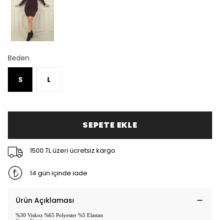
Beden
S
L
SEPETE EKLE
1500 TL üzeri ücretsiz kargo
14 gün içinde iade
Ürün Açıklaması
%30 Viskoz %65 Polyester %5 Elastan