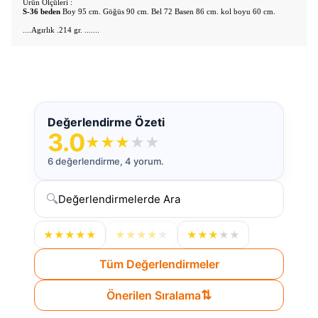
Ürün Ölçüleri :
S-36 beden
Boy 95 cm. Göğüs 90 cm. Bel 72 Basen 86 cm. kol boyu 60 cm.
....Agırlık .214 gr. .......
Değerlendirme Özeti
3.0
★
★
★
★
★
6 değerlendirme, 4 yorum.
🔍
★
★
★
★
★
★
★
★
★
★
★
★
★
★
★
Tüm Değerlendirmeler
⇅
Önerilen Sıralama