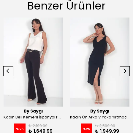
Benzer Ürünler
By Saygı
By Saygı
Kadın Beli Kemerli İspanyol Paça Likralı Krep Pantolon - Kahve
Kadın Ön Arka V Yaka Yırtmaçlı Likralı Scuba Midi Elbise - Siyah
₺ 2,199.99
₺ 2,599.99
%
25
%
25
₺ 1,649.99
₺ 1,949.99