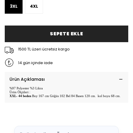
3XL
4XL
SEPETE EKLE
1500 TL üzeri ücretsiz kargo
14 gün içinde iade
Ürün Açıklaması
%97 Polyester %3 Likra
Ürün Ölçüleri :
XXL- 44 beden
Boy 167 cm Göğüs 102 Bel 84 Basen 120 cm. kol boyu 68 cm.