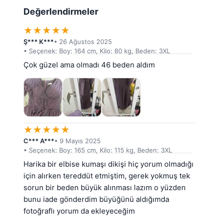
Değerlendirmeler
★
★
★
★
★
Ş*** K***
• 26 Ağustos 2025
• Seçenek: Boy: 164 cm, Kilo: 80 kg, Beden: 3XL
Çok güzel ama olmadı 46 beden aldım
★
★
★
★
★
C*** A***
• 9 Mayıs 2025
• Seçenek: Boy: 165 cm, Kilo: 115 kg, Beden: 3XL
Harika bir elbise kumaşı dikişi hiç yorum olmadığı 
için alırken tereddüt etmiştim, gerek yokmuş tek 
sorun bir beden büyük alınması lazım o yüzden 
bunu iade gönderdim büyüğünü aldığımda 
fotoğraflı yorum da ekleyeceğim