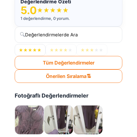
Değerlendirme Özeti
5.0
★
★
★
★
★
1 değerlendirme, 0 yorum.
🔍
★
★
★
★
★
★
★
★
★
★
★
★
★
★
★
Tüm Değerlendirmeler
⇅
Önerilen Sıralama
Fotoğraflı Değerlendirmeler