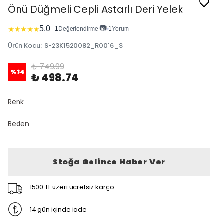
Önü Düğmeli Cepli Astarlı Deri Yelek
📷
5.0
★
★
★
★
★
1
Değerlendirme
•
1
Yorum
Ürün Kodu
:
S-23K1520082_R0016_S
₺ 749.99
%
34
₺ 498.74
Renk
Beden
Stoğa Gelince Haber Ver
1500 TL üzeri ücretsiz kargo
14 gün içinde iade