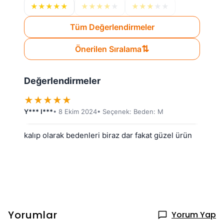
★
★
★
★
★
★
★
★
★
★
★
★
★
★
★
Tüm Değerlendirmeler
⇅
Önerilen Sıralama
Değerlendirmeler
★
★
★
★
★
Y*** I***
• 8 Ekim 2024
• Seçenek: Beden: M
kalıp olarak bedenleri biraz dar fakat güzel ürün
Yorumlar
Yorum Yap