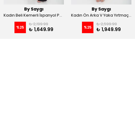
By Saygı
By Saygı
Kadın Beli Kemerli İspanyol Paça Likralı Krep Pantolon - Kahve
Kadın Ön Arka V Yaka Yırtmaçlı Likralı Scuba Midi Elbise - Siyah
₺ 2,199.99
₺ 2,599.99
%
25
%
25
₺ 1,649.99
₺ 1,949.99
Kategoriler
Hesabım
Hakkımızda
Hızlı Kategoriler
Elbise Modelleri
Abiye & Nikah Elbisesi
Büyük Beden Giyim