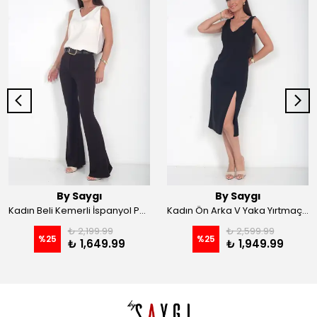
By Saygı
By Saygı
Kadın Beli Kemerli İspanyol Paça Likralı Krep Pantolon - Kahve
Kadın Ön Arka V Yaka Yırtmaçlı Likralı Scuba Midi Elbise - Siyah
₺ 2,199.99
₺ 2,599.99
%
25
%
25
₺ 1,649.99
₺ 1,949.99