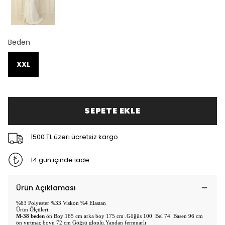
Beden
XXL
SEPETE EKLE
1500 TL üzeri ücretsiz kargo
14 gün içinde iade
Ürün Açıklaması
%63 Polyester %33 Viskon %4 Elastan
Ürün Ölçüleri:
M-38 beden
ön Boy 165 cm arka boy 175 cm .Göğüs 100 Bel 74 Basen 96 cm
ön yırtmaç boyu 72 cm Göğsü gloplu.Yandan fermuarlı