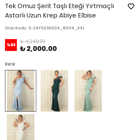
Tek Omuz Şerit Taşlı Eteği Yırtmaçlı
Astarlı Uzun Krep Abiye Elbise
Ürün Kodu
:
S-24Y0230024_R0114_XXL
₺ 4,249.99
%
53
₺ 2,000.00
Renk