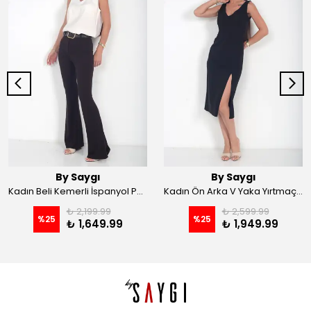
By Saygı
By Saygı
Kadın Beli Kemerli İspanyol Paça Likralı Krep Pantolon - Kahve
Kadın Ön Arka V Yaka Yırtmaçlı Likralı Scuba Midi Elbise - Siyah
₺ 2,199.99
₺ 2,599.99
%
25
%
25
₺ 1,649.99
₺ 1,949.99