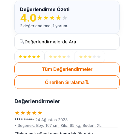
Değerlendirme Özeti
4.0
★
★
★
★
★
2 değerlendirme, 1 yorum.
🔍
★
★
★
★
★
★
★
★
★
★
★
★
★
★
★
Tüm Değerlendirmeler
⇅
Önerilen Sıralama
Değerlendirmeler
★
★
★
★
★
**** ****
• 24 Ağustos 2023
• Seçenek: Boy: 167 cm, Kilo: 65 kg, Beden: XL
Elbise çok güzel ama bana biyük oldu 