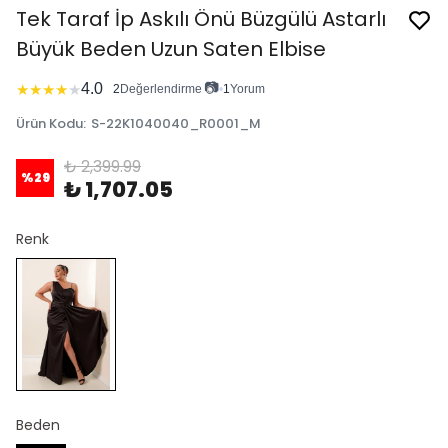
Tek Taraf İp Askılı Önü Büzgülü Astarlı
Büyük Beden Uzun Saten Elbise
📷
4.0
★
★
★
★
★
2
Değerlendirme
•
1
Yorum
Ürün Kodu
:
S-22K1040040_R0001_M
₺ 2,399.99
%
29
₺ 1,707.05
Renk
Beden