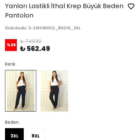
Yanları Lastikli İthal Krep Büyük Beden
Pantolon
Ürün Kodu
:
S-21K1190012_R0019_3XL
₺ 749.99
%
25
₺ 562.49
Renk
Beden
3XL
8XL