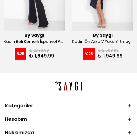
By Saygı
By Saygı
Kadın Beli Kemerli İspanyol Paça Likralı Krep Pantolon - Kahve
Kadın Ön Arka V Yaka Yırtmaçlı Likralı Scuba Midi Elbise - Siyah
₺ 2,199.99
₺ 2,599.99
%
25
%
25
₺ 1,649.99
₺ 1,949.99
Kategoriler
Hesabım
Hakkımızda