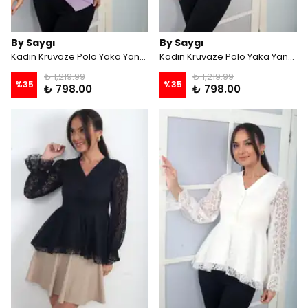
By Saygı
By Saygı
Kadın Kruvaze Polo Yaka Yandan Bağlamalı Krep Şifon Bluz - Lila
Kadın Kruvaze Polo Yaka Yandan Bağlamalı Krep Şifon Bluz - Saks
₺ 1,219.99
₺ 1,219.99
%
35
%
35
₺ 798.00
₺ 798.00