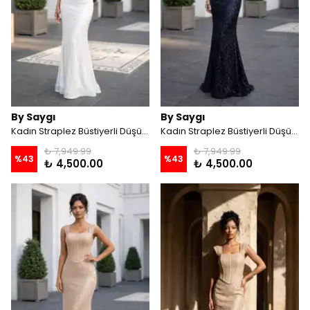
By Saygı
By Saygı
Kadın Straplez Büstiyerli Düşük Kollu Astarlı Belenli File Balık Elbise - Ekru
Kadın Straplez Büstiyerli Düşük Kollu Astarlı Belenli File Balık Elbise - Lacivert
₺ 7,949.99
₺ 7,949.99
%
43
%
43
₺ 4,500.00
₺ 4,500.00