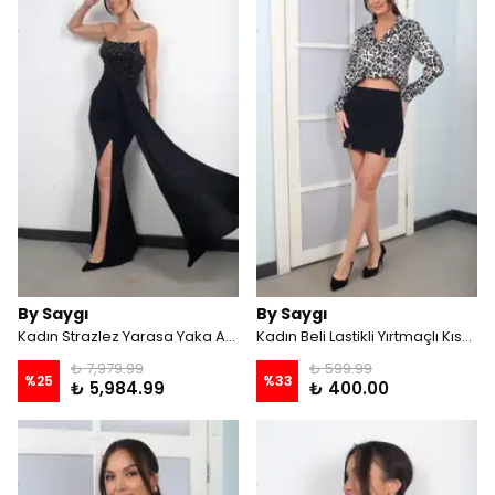
By Saygı
By Saygı
Kadın Strazlez Yarasa Yaka Astarlı Taş İşlemeli Önü Drapeli Mendilli Uzun Elbise - Siyah
Kadın Beli Lastikli Yırtmaçlı Kısa Etek - Siyah
₺ 7,979.99
₺ 599.99
%
25
%
33
₺ 5,984.99
₺ 400.00