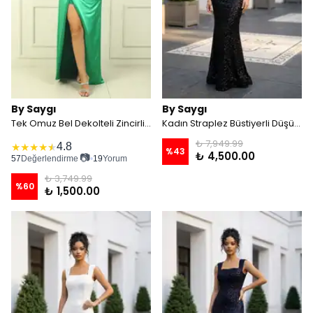
By Saygı
By Saygı
Tek Omuz Bel Dekolteli Zincirli Saten Abiye Elbise - Açık Yeşil
Kadın Straplez Büstiyerli Düşük Kollu Astarlı Belenli File Balık Elbise - Siyah
₺ 7,949.99
4.8
★
★
★
★
★
%
43
₺ 4,500.00
📷
57
Değerlendirme
•
19
Yorum
₺ 3,749.99
%
60
₺ 1,500.00