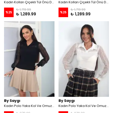
Kadın Kolları Çiçekli Tül Önü Düğmeli Likralı Bluz - Siyah
Kadın Kolları Çiçekli Tül Önü Düğmeli Likralı Bluz - Ekru
₺ 1,719.99
₺ 1,719.99
%
25
%
25
₺ 1,289.99
₺ 1,289.99
By Saygı
By Saygı
Kadın Polo Yaka Kol Ve Omuzları Tül Likralı Bluz - Siyah
Kadın Polo Yaka Kol Ve Omuzları Tül Likralı Bluz - Ekru