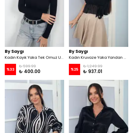
By Saygı
By Saygı
Kadın Kayık Yaka Tek Omuz Uzun Kollu Buzzy Bluz - Siyah
Kadın Kruvaze Yaka Yandan Bağcıklı Kısa Kollu Şifon Bluz - Siyah
₺ 599.99
₺ 1,249.99
%
33
%
25
₺ 400.00
₺ 937.01