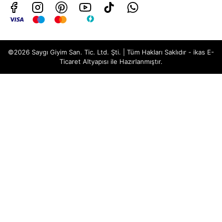
©2026 Saygı Giyim San. Tic. Ltd. Şti. | Tüm Hakları Saklıdır - ikas E-
Ticaret
Altyapısı ile Hazırlanmıştır.
Yeni Yıl Koleksiyonu
Değerlendirme Özeti
4.8
★
★
★
★
★
57 değerlendirme, 19 yorum.
🔍
★
★
★
★
★
★
★
★
★
★
★
★
★
★
★