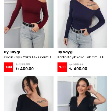
By Saygı
By Saygı
Kadın Kayık Yaka Tek Omuz Uzun Kollu Buzzy Bluz - Bordo
Kadın Kayık Yaka Tek Omuz Uzun Kollu Buzzy Bluz - Lacivert
₺ 599.99
₺ 599.99
%
33
%
33
₺ 400.00
₺ 400.00