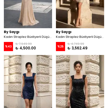
By Saygı
By Saygı
Kadın Straplez Büstiyerli Düşük Kollu Astarlı Belenli File Balık Elbise - Gold
Kadın Straplez Büstiyerli Düşük Kollu Astarlı Balenli Kısa File Elbise - Gold
₺ 7,949.99
₺ 4,749.99
%
43
%
25
₺ 4,500.00
₺ 3,562.49