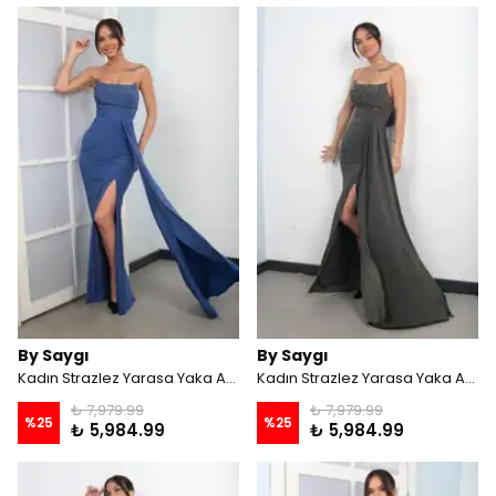
By Saygı
By Saygı
Kadın Strazlez Yarasa Yaka Astarlı Taş İşlemeli Önü Drapeli Mendilli Uzun Elbise - İNDİGO
Kadın Strazlez Yarasa Yaka Astarlı Taş İşlemeli Önü Drapeli Mendilli Uzun Elbise - Haki
₺ 7,979.99
₺ 7,979.99
%
25
%
25
₺ 5,984.99
₺ 5,984.99