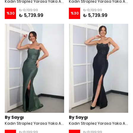
Kadın Straplez Yarasa Yaka Astarlı Üstü Taş İşlemeli Önü Drapeli Likralı Uzun Saten Elbise - İNDİGO
Kadın Straplez Yarasa Yaka Astarlı Üstü Taş İşlemeli Önü Drapeli Likralı Uzun Saten Elbise - Saks
₺ 8,199.99
₺ 8,199.99
%
30
%
30
₺ 5,739.99
₺ 5,739.99
By Saygı
By Saygı
Kadın Straplez Yarasa Yaka Astarlı Üstü Taş İşlemeli Önü Drapeli Likralı Uzun Saten Elbise - Haki
Kadın Straplez Yarasa Yaka Astarlı Üstü Taş İşlemeli Önü Drapeli Likralı Uzun Saten Elbise - Siyah
₺ 8,199.99
₺ 8,199.99