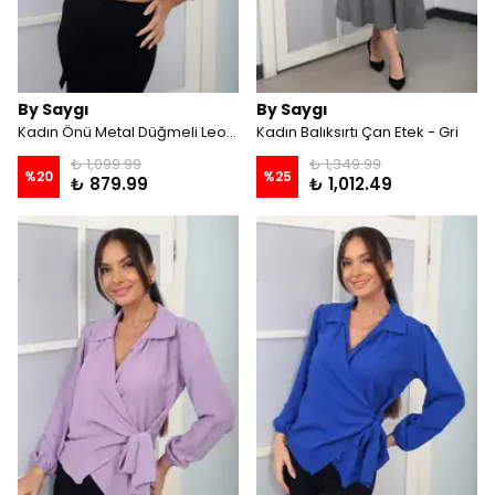
By Saygı
By Saygı
Kadın Önü Metal Düğmeli Leopar Desenli Uzun Kollu Kısa Saten Gömlek - Siyah
Kadın Balıksırtı Çan Etek - Gri
₺ 1,099.99
₺ 1,349.99
%
20
%
25
₺ 879.99
₺ 1,012.49