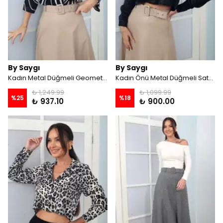
By Saygı
By Saygı
Kadın Metal Düğmeli Geometrik Desen Saten Gömlek - Siyah
Kadın Önü Metal Düğmeli Saten Kısa Gömlek - Siyah
₺ 1,249.99
₺ 1,099.99
%
25
%
18
₺ 937.10
₺ 900.00