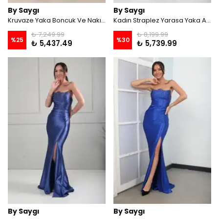
By Saygı
By Saygı
Kruvaze Yaka Boncuk Ve Nakış İşlemeli Tulum - Siyah
Kadın Straplez Yarasa Yaka Astarlı Üstü Taş İşlemeli Önü Drapeli Likralı Uzun Saten Elbise - Lacivert
₺ 7,249.99
₺ 8,199.99
%
25
%
30
₺ 5,437.49
₺ 5,739.99
By Saygı
By Saygı