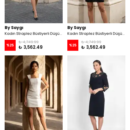
By Saygı
By Saygı
Kadın Straplez Büstiyerli Düşük Kollu Astarlı Balenli Kısa File Elbise - Lacivert
Kadın Straplez Büstiyerli Düşük Kollu Astarlı Balenli Kısa File Elbise - Siyah
₺ 4,749.99
₺ 4,749.99
%
25
%
25
₺ 3,562.49
₺ 3,562.49