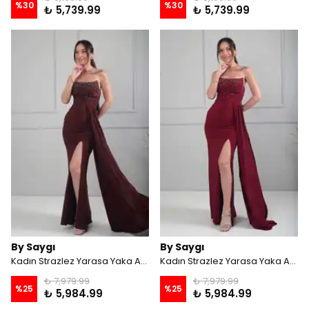
%
30
%
30
₺ 5,739.99
₺ 5,739.99
By Saygı
By Saygı
Kadın Strazlez Yarasa Yaka Astarlı Taş İşlemeli Önü Drapeli Mendilli Uzun Elbise - Kahve
Kadın Strazlez Yarasa Yaka Astarlı Taş İşlemeli Önü Drapeli Mendilli Uzun Elbise - Bordo
₺ 7,979.99
₺ 7,979.99
%
25
%
25
₺ 5,984.99
₺ 5,984.99