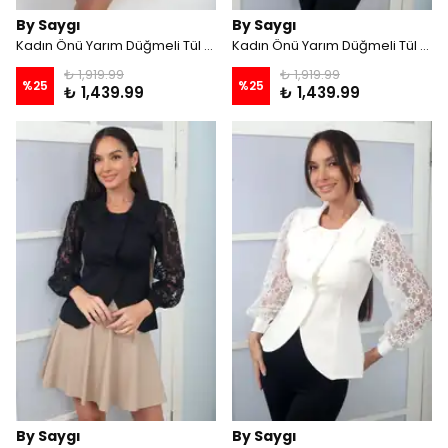
By Saygı
By Saygı
Kadın Önü Yarım Düğmeli Tül Detaylı Volanlı Bluz - Siyah
Kadın Önü Yarım Düğmeli Tül Detaylı Volanlı Bluz - Ekru
₺ 1,919.99
₺ 1,919.99
%
25
%
25
₺ 1,439.99
₺ 1,439.99
By Saygı
By Saygı