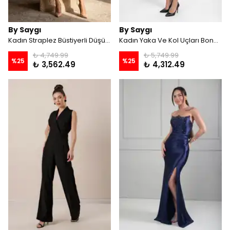
By Saygı
By Saygı
Kadın Straplez Büstiyerli Düşük Kollu Astarlı Balenli Kısa File Elbise - Ekru
Kadın Yaka Ve Kol Uçları Boncuklu Astarlı Lazer Kesim Kısa Elbise - Siyah
₺ 4,749.99
₺ 5,749.99
%
25
%
25
₺ 3,562.49
₺ 4,312.49