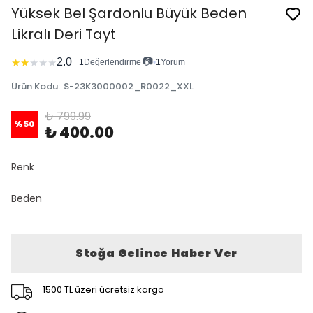
Yüksek Bel Şardonlu Büyük Beden
Likralı Deri Tayt
📷
2.0
★
★
★
★
★
1
Değerlendirme
•
1
Yorum
Ürün Kodu
:
S-23K3000002_R0022_XXL
₺ 799.99
%
50
₺ 400.00
Renk
Beden
Stoğa Gelince Haber Ver
1500 TL üzeri ücretsiz kargo