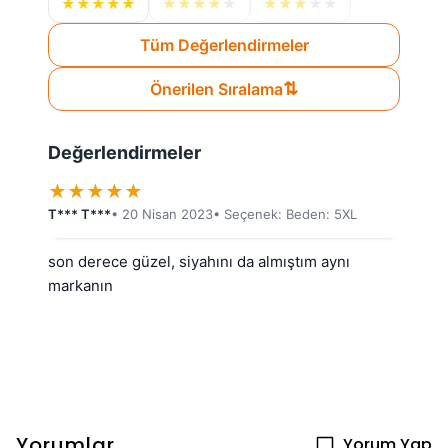
★
★
★
★
★
★
★
★
★
★
★
★
★
★
★
Tüm Değerlendirmeler
⇅
Önerilen Sıralama
Değerlendirmeler
★
★
★
★
★
T*** T***
• 20 Nisan 2023
• Seçenek: Beden: 5XL
son derece güzel, siyahını da almıştım aynı 
markanın
Yorumlar
Yorum Yap