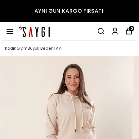
AYNI GÜN KARGO FIRSATI!
0
KadınGiyimBüyük BedenTAYT