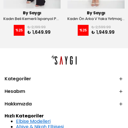
By Saygı
By Saygı
Kadın Beli Kemerli İspanyol Paça Likralı Krep Pantolon - Kahve
Kadın Ön Arka V Yaka Yırtmaçlı Likralı Scuba Midi Elbise - Siyah
₺ 2,199.99
₺ 2,599.99
%
25
%
25
₺ 1,649.99
₺ 1,949.99
Kategoriler
Hesabım
Hakkımızda
Hızlı Kategoriler
Elbise Modelleri
Abiye & Nikah Elbisesi