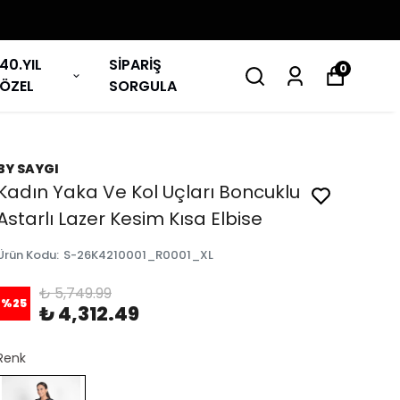
40.YIL
SİPARİŞ
0
ÖZEL
SORGULA
BY SAYGI
Kadın Yaka Ve Kol Uçları Boncuklu
Astarlı Lazer Kesim Kısa Elbise
Ürün Kodu
:
S-26K4210001_R0001_XL
₺ 5,749.99
%
25
₺ 4,312.49
Renk