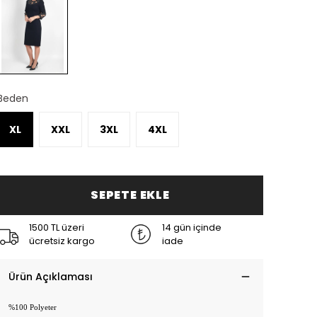
Beden
XL
XXL
3XL
4XL
SEPETE EKLE
1500 TL üzeri
14 gün içinde
ücretsiz kargo
iade
Ürün Açıklaması
%100 Polyeter