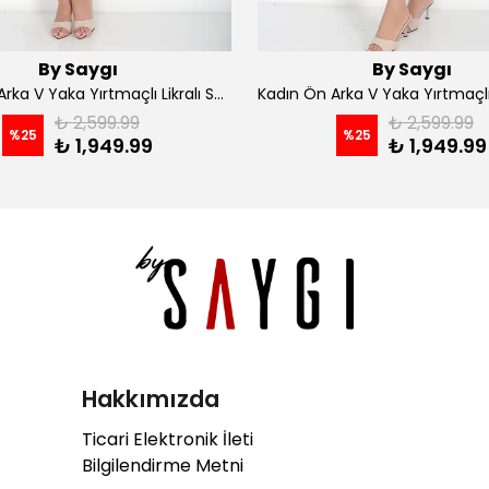
By Saygı
By Saygı
Kadın Ön Arka V Yaka Yırtmaçlı Likralı Scuba Midi Elbise - Siyah
₺ 2,599.99
₺ 2,599.99
%
25
%
25
₺ 1,949.99
₺ 1,949.99
Hakkımızda
Ticari Elektronik İleti
Bilgilendirme Metni