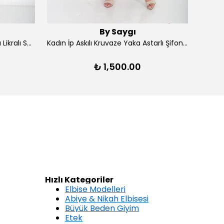
By Saygı
Kadın Ön Arka V Yaka Yırtmaçlı Likralı Scuba Midi Elbise - Lacivert
Kadın İp Askılı Kruvaze Yaka Astarlı Şifon Kloş Midi Elbise - Kırmızı
₺ 1,500.00
Hızlı Kategoriler
Elbise Modelleri
Abiye & Nikah Elbisesi
Büyük Beden Giyim
Etek