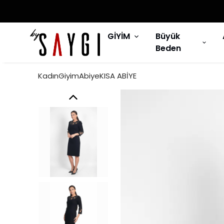
GİYİM
Büyük
Beden
KadınGiyimAbiyeKISA ABİYE